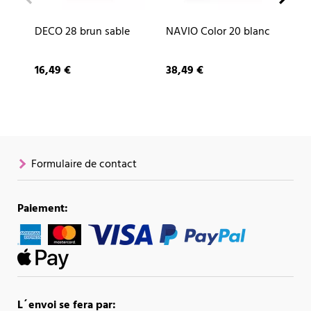
DECO 28 brun sable
NAVIO Color 20 blanc
CU
ar
16,49 €
38,49 €
87
Formulaire de contact
Paiement:
L´envoi se fera par: