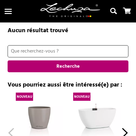
Aucun résultat trouvé
Recherche
Recherche
Vous pourriez aussi être intéressé(e) par :
NOUVEAU
NOUVEAU
NO