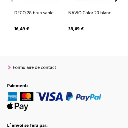
DECO 28 brun sable
NAVIO Color 20 blanc
CU
ar
16,49 €
38,49 €
87
Formulaire de contact
Paiement:
L´envoi se fera par: