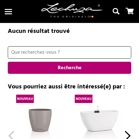
Aucun résultat trouvé
Recherche
Recherche
Vous pourriez aussi être intéressé(e) par :
NOUVEAU
NOUVEAU
NO