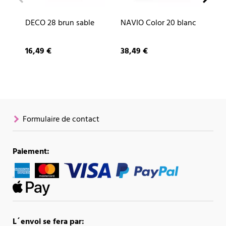
DECO 28 brun sable
NAVIO Color 20 blanc
CU
ar
16,49 €
38,49 €
87
Formulaire de contact
Paiement:
L´envoi se fera par: