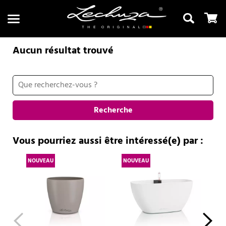
Aucun résultat trouvé
Recherche
Recherche
Vous pourriez aussi être intéressé(e) par :
NOUVEAU
NOUVEAU
NO