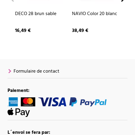
DECO 28 brun sable
NAVIO Color 20 blanc
CU
ar
16,49 €
38,49 €
87
Formulaire de contact
Paiement:
L´envoi se fera par: