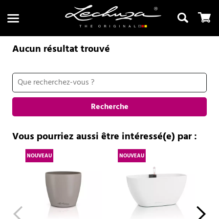
Aucun résultat trouvé
Recherche
Recherche
Vous pourriez aussi être intéressé(e) par :
NOUVEAU
NOUVEAU
NO