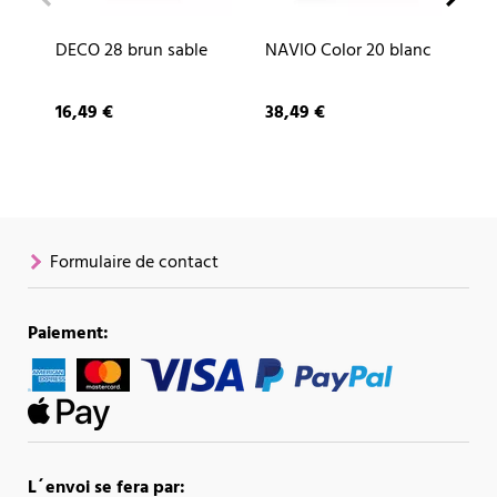
DECO 28 brun sable
NAVIO Color 20 blanc
CU
ar
16,49 €
38,49 €
87
Formulaire de contact
Paiement:
L´envoi se fera par: