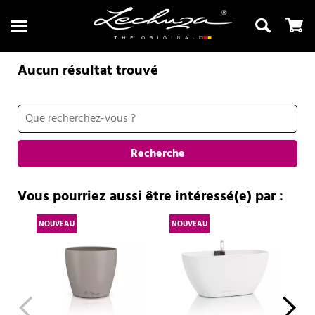
Aucun résultat trouvé
Recherche
Recherche
Vous pourriez aussi être intéressé(e) par :
NOUVEAU
NOUVEAU
NO