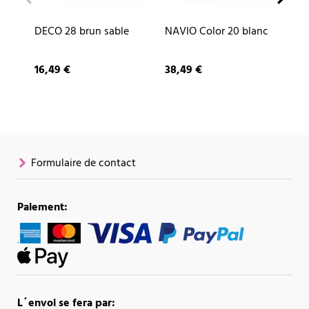
DECO 28 brun sable
NAVIO Color 20 blanc
CU
ar
16,49 €
38,49 €
87
Formulaire de contact
Paiement:
L´envoi se fera par: