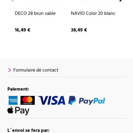
DECO 28 brun sable
NAVIO Color 20 blanc
CU
ar
16,49 €
38,49 €
87
Formulaire de contact
Paiement:
L´envoi se fera par: