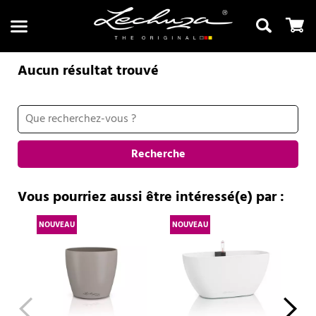
Aucun résultat trouvé
Recherche
Recherche
Vous pourriez aussi être intéressé(e) par :
NOUVEAU
NOUVEAU
NO