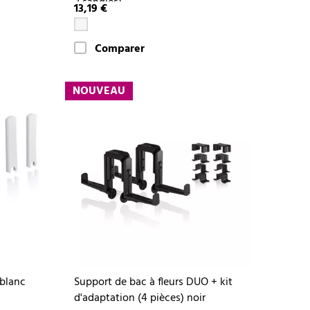
2 sangles)
13,19 €
Comparer
NOUVEAU
 blanc
Support de bac à fleurs DUO + kit
d'adaptation (4 pièces) noir