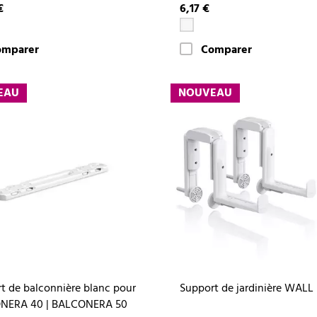
€
6,17 €
omparer
Comparer
EAU
NOUVEAU
t de balconnière blanc pour
Support de jardinière WALL
NERA 40 | BALCONERA 50