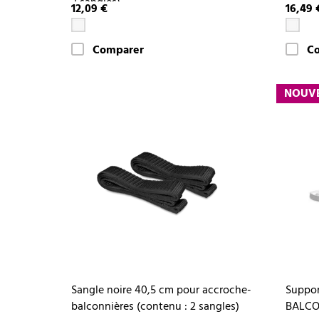
2 sangles)
12,09 €
16,49 
Comparer
C
NOUV
Sangle noire 40,5 cm pour accroche-
Suppor
balconnières (contenu : 2 sangles)
BALCO