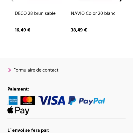
DECO 28 brun sable
NAVIO Color 20 blanc
CU
ar
16,49 €
38,49 €
87
Formulaire de contact
Paiement:
L´envoi se fera par: