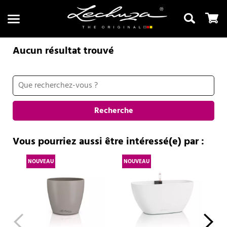
Aucun résultat trouvé
Recherche
Recherche
Vous pourriez aussi être intéressé(e) par :
NOUVEAU
NOUVEAU
NO