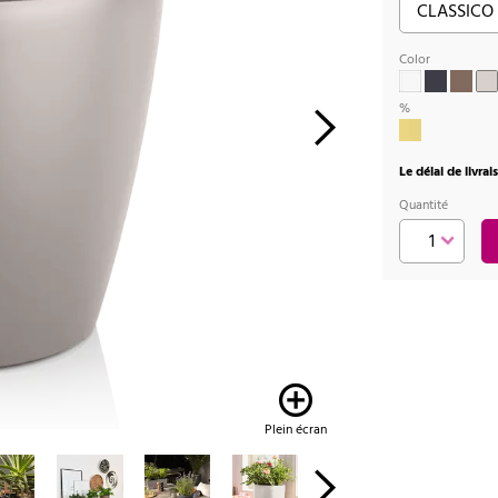
Color
%
Le délai de livra
Quantité
Plein écran