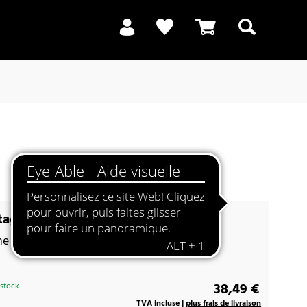
Recherche
age 28 noir graphite
e de suspension stable en acier inox
38,49 €
 stock
TVA incluse |
plus frais de livraison