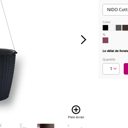
Color
%
Le délai de livra
Quantité
Plein écran