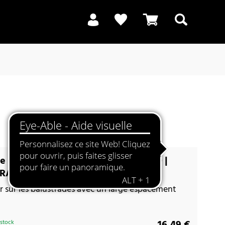
Recherche
e balcon blanc pour BALCONERA 80 |
RA 100
r sur les balustrades avec un large espacement
16,49 €
 stock