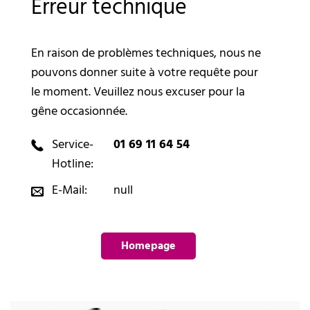
Erreur technique
En raison de problèmes techniques, nous ne
pouvons donner suite à votre requête pour
le moment. Veuillez nous excuser pour la
gêne occasionnée.
Service-
01 69 11 64 54
Hotline:
E-Mail:
null
Homepage