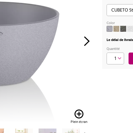
Color
Le délai de livra
Quantité
Plein écran