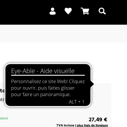
Recherche
one 30 noir graphite
tre terrasse
27,49 €
 stock
TVA incluse |
plus frais de livraison