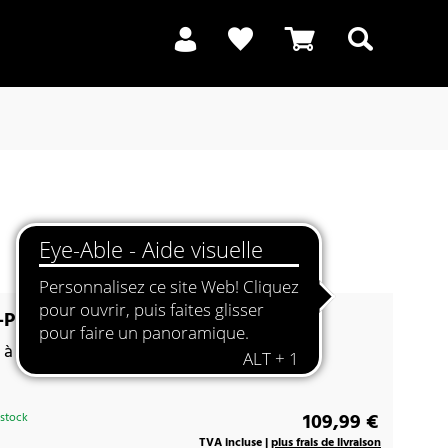
Recherche
URO Color 50 gris ardoise
 à l'honneur
109,99 €
 stock
TVA incluse |
plus frais de livraison